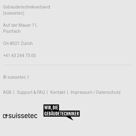
Gebäudetechnikverband
(suissetec)
Auf der Mauer 11,
Postfach
CH-8021 Zürich
+41 43 244 73 00
© suissetec |
AGB
Support & FAQ
Kontakt
Impressum / Datenschutz