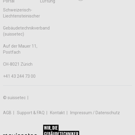
Portal
Lüftung
Schweizerisch-
Liechtensteinischer
Gebäudetechnikverband
(suissetec)
Auf der Mauer 11,
Postfach
CH-8021 Zürich
+41 43 244 73 00
© suissetec |
AGB
Support & FAQ
Kontakt
Impressum / Datenschutz