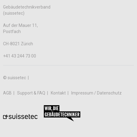
Gebäudetechnikverband
(suissetec)
Auf der Mauer 11,
Postfach
CH-8021 Zürich
+41 43 244 73 00
© suissetec |
AGB
Support & FAQ
Kontakt
Impressum / Datenschutz