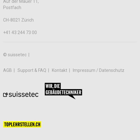
Auf der Mauer 11,
Postfach
CH-8021 Zürich
+41 43 244 73 00
© suissetec |
AGB
Support & FAQ
Kontakt
Impressum / Datenschutz