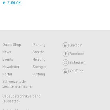
ZURÜCK
Online Shop
Planung
LinkedIn
News
Sanitär
Facebook
Events
Heizung
Instagram
Newsletter
Spengler
YouTube
Portal
Lüftung
Schweizerisch-
Liechtensteinischer
Gebäudetechnikverband
(suissetec)