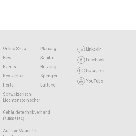
Online Shop
Planung
LinkedIn
News
Sanitär
Facebook
Events
Heizung
Instagram
Newsletter
Spengler
YouTube
Portal
Lüftung
Schweizerisch-
Liechtensteinischer
Gebäudetechnikverband
(suissetec)
Auf der Mauer 11,