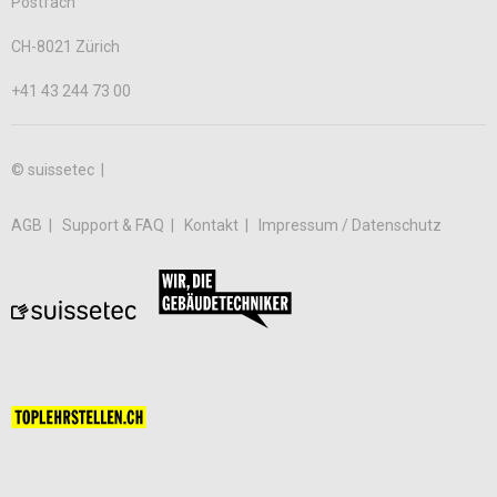
Postfach
CH-8021 Zürich
+41 43 244 73 00
© suissetec |
AGB
Support & FAQ
Kontakt
Impressum / Datenschutz