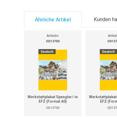
Kunden ha
Ähnliche Artikel
Artikelnr.
Artikel
OD13700
OD13
Deutsch
Deutsch
Werkstattplakat Spengler/-in
Werkstattplakat
EFZ (Format A0)
EFZ (Form
OD13700
OD13