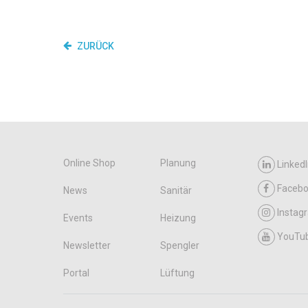
ZURÜCK
Online Shop
Planung
LinkedI
Faceb
News
Sanitär
Instag
Events
Heizung
YouTu
Newsletter
Spengler
Portal
Lüftung