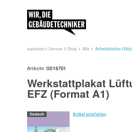
suissetec
Service
Arbeitsblätter | Bil
Shop
Alle
Artikelnr.
OD16701
Werkstattplakat Lüf
EFZ (Format A1)
Artikel empfehlen
Deutsch