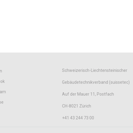
Schweizerisch-Liechtensteinischer
n
ook
Gebäudetechnikverband (suissetec)
ram
Auf der Mauer 11, Postfach
be
CH-8021 Zürich
+41 43 244 73 00