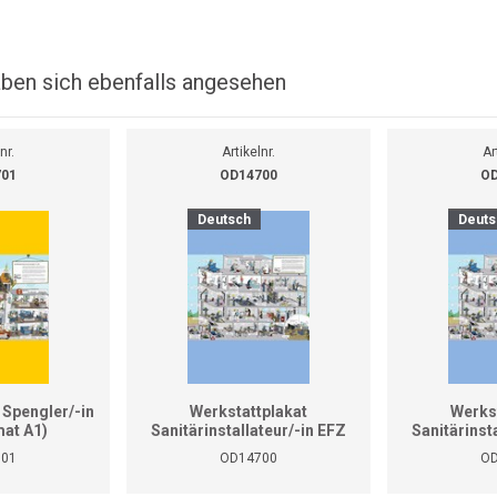
ben sich ebenfalls angesehen
nr.
Artikelnr.
Ar
701
OD14700
OD
Deutsch
Deuts
 Spengler/-in
Werkstattplakat
Werks
at A1)
Sanitärinstallateur/-in EFZ
Sanitärinst
(Format A0)
(Fo
701
OD14700
OD