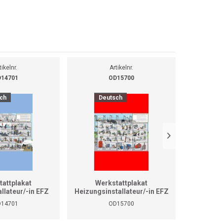
tikelnr.
Artikelnr.
14701
OD15700
ch
Deutsch
D
tattplakat
Werkstattplakat
We
allateur/-in EFZ
Heizungsinstallateur/-in EFZ
Heizungsi
rmat A1)
(Format A0)
14701
OD15700