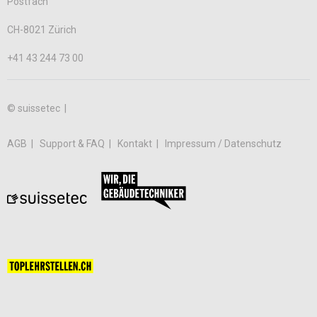
Postfach
CH-8021 Zürich
+41 43 244 73 00
© suissetec |
AGB
Support & FAQ
Kontakt
Impressum / Datenschutz