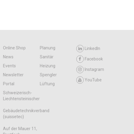
Online Shop
Planung
LinkedIn
News
Sanitär
Facebook
Events
Heizung
Instagram
Newsletter
Spengler
YouTube
Portal
Lüftung
Schweizerisch-
Liechtensteinischer
Gebäudetechnikverband
(suissetec)
Auf der Mauer 11,