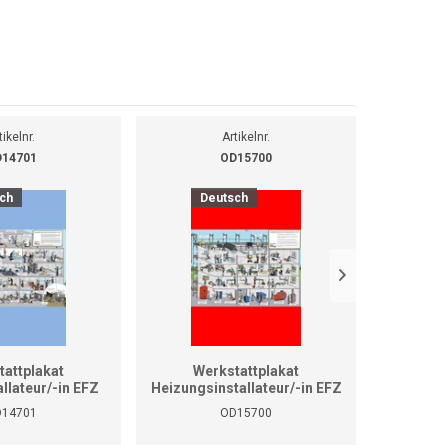
tikelnr.
Artikelnr.
14701
OD15700
ch
Deutsch
D
tattplakat
Werkstattplakat
We
allateur/-in EFZ
Heizungsinstallateur/-in EFZ
Heizungsi
rmat A1)
(Format A0)
14701
OD15700