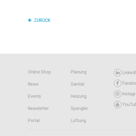
ZURÜCK
Online Shop
Planung
LinkedI
Faceb
News
Sanitär
Instag
Events
Heizung
YouTu
Newsletter
Spengler
Portal
Lüftung