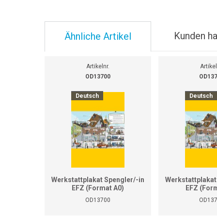
Kunden ha
Ähnliche Artikel
Artikelnr.
Artikel
OD13700
OD13
Deutsch
Deutsch
Werkstattplakat Spengler/-in
Werkstattplakat
EFZ (Format A0)
EFZ (Form
OD13700
OD13