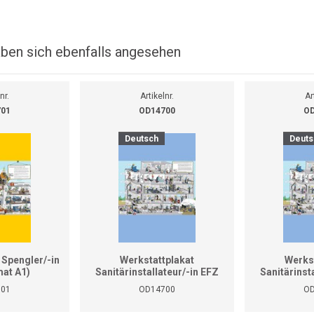
ben sich ebenfalls angesehen
nr.
Artikelnr.
Ar
701
OD14700
OD
Deutsch
Deuts
 Spengler/-in
Werkstattplakat
Werks
at A1)
Sanitärinstallateur/-in EFZ
Sanitärinst
(Format A0)
(Fo
701
OD14700
OD