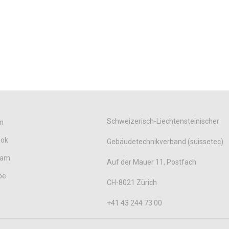
Schweizerisch-Liechtensteinischer
n
ook
Gebäudetechnikverband (suissetec)
ram
Auf der Mauer 11, Postfach
be
CH-8021 Zürich
+41 43 244 73 00