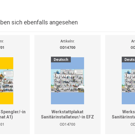
ben sich ebenfalls angesehen
nr.
Artikelnr.
Ar
701
OD14700
OD
Deutsch
Deuts
 Spengler/-in
Werkstattplakat
Werks
at A1)
Sanitärinstallateur/-in EFZ
Sanitärinst
(Format A0)
(Fo
701
OD14700
OD