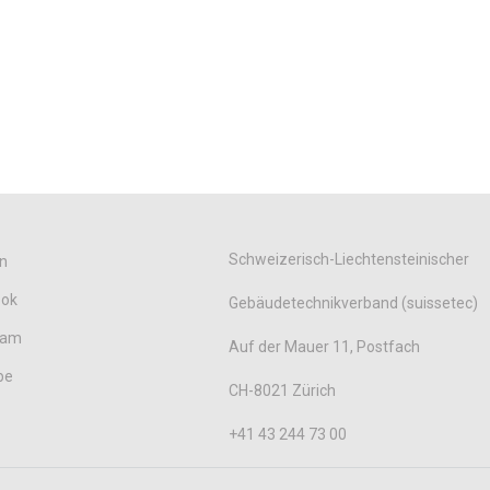
Schweizerisch-Liechtensteinischer
n
ook
Gebäudetechnikverband (suissetec)
ram
Auf der Mauer 11, Postfach
be
CH-8021 Zürich
+41 43 244 73 00