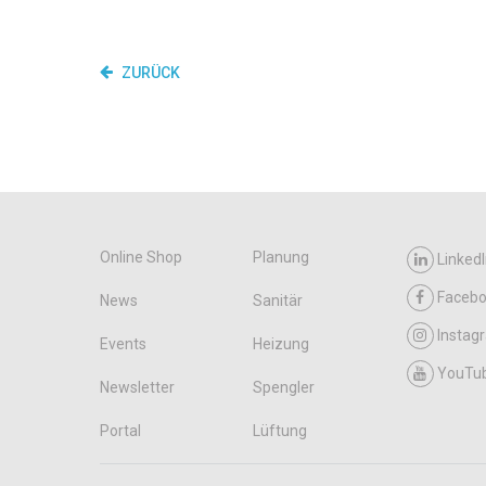
ZURÜCK
Online Shop
Planung
LinkedI
Faceb
News
Sanitär
Instag
Events
Heizung
YouTu
Newsletter
Spengler
Portal
Lüftung