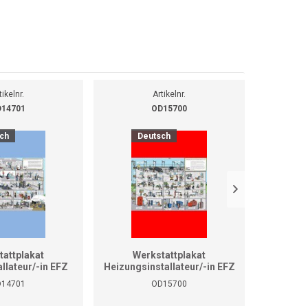
tikelnr.
Artikelnr.
14701
OD15700
ch
Deutsch
D
tattplakat
Werkstattplakat
We
allateur/-in EFZ
Heizungsinstallateur/-in EFZ
Heizungsi
rmat A1)
(Format A0)
14701
OD15700