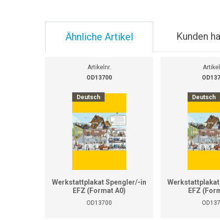
Kunden ha
Ähnliche Artikel
Artikelnr.
Artikel
OD13700
OD13
Deutsch
Deutsch
Werkstattplakat Spengler/-in
Werkstattplakat
EFZ (Format A0)
EFZ (Form
OD13700
OD13