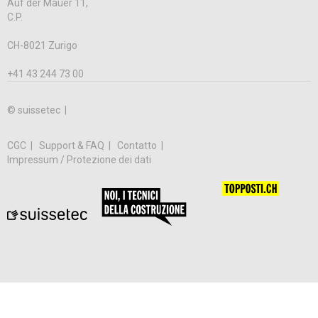
Auf der Mauer 11,
C.P.
CH-8021 Zurigo
+41 43 244 73 00
© suissetec |
CGC
Support & FAQ
Contatto
Impressum / Protezione dei dati