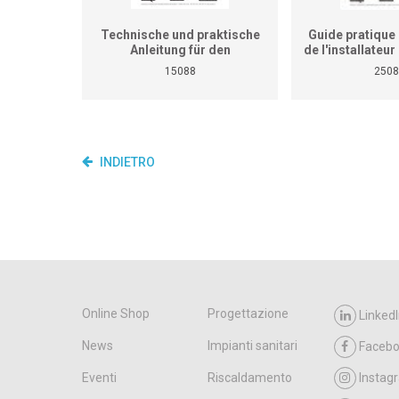
Technische und praktische
Guide pratique 
Anleitung für den
de l'installateu
Heizungsinstallateur (ersetzt
(Ne remplace p
15088
2508
nicht den praktischen
de travaux pra
Lehrgang für überbetriebliche
cours interent
Kurse und Betriebe)
entrepr
INDIETRO
Online Shop
Progettazione
LinkedI
News
Impianti sanitari
Faceb
Eventi
Riscaldamento
Instag