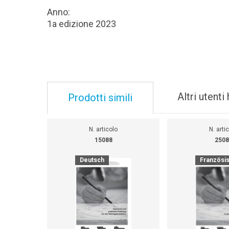
Anno:
1a edizione 2023
Altri utent
Prodotti simili
N. articolo
N. arti
15088
2508
Deutsch
Französi