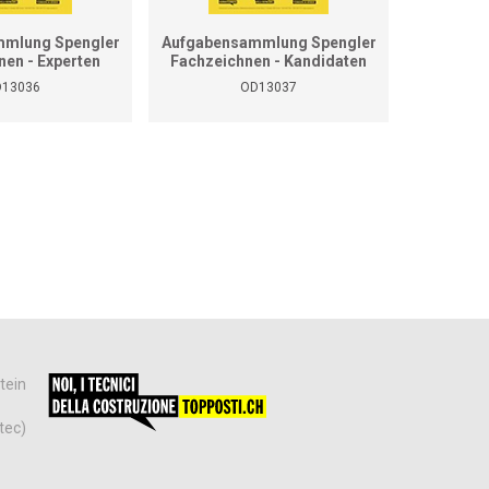
mlung Spengler
Aufgabensammlung Spengler
Grundla
nen - Experten
Fachzeichnen - Kandidaten
13036
OD13037
tein
tec)