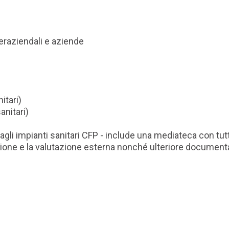
eraziendali e aziende
itari)
anitari)
i impianti sanitari CFP - include una mediateca con tutti g
zione e la valutazione esterna nonché ulteriore document