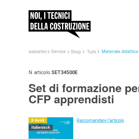
suissetec
Service
Materiale didattic
Shop
Tutti
N. articolo
SET34500E
Set di formazione per
CFP apprendisti
Raccomandare l'articolo
E-book
Italienisch