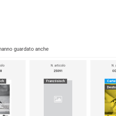
i hanno guardato anche
colo
N. articolo
N. 
8
25091
OD
sch
Französisch
Cartel
Deuts