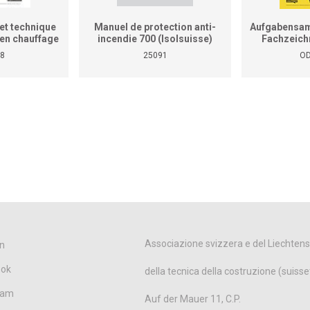
et technique
Manuel de protection anti-
Aufgabensam
r en chauffage
incendie 700 (Isolsuisse)
Fachzeich
as le manuel
8
25091
OD
tiques pour
reprises et
ises)
Associazione svizzera e del Liechtens
n
ook
della tecnica della costruzione (suisse
ram
Auf der Mauer 11, C.P.