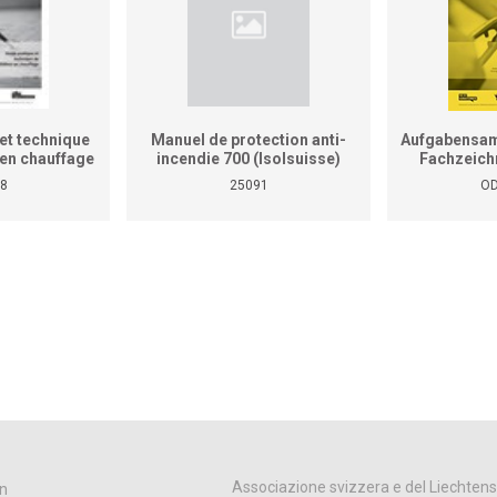
et technique
Manuel de protection anti-
Aufgabensam
r en chauffage
incendie 700 (Isolsuisse)
Fachzeich
as le manuel
8
25091
OD
tiques pour
reprises et
ises)
Associazione svizzera e del Liechtens
n