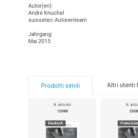
Autor(en):
André Knuchel
suissetec-Autorenteam
Jahrgang:
Mai 2015
Altri utent
Prodotti simili
N. articolo
N. arti
15088
2508
Deutsch
Französi