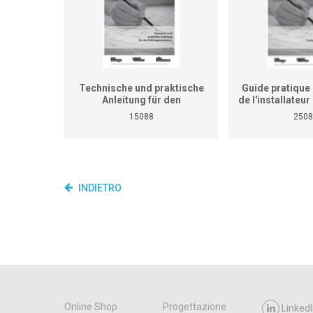
Technische und praktische
Guide pratique 
Anleitung für den
de l'installateu
Heizungsinstallateur (ersetzt
(Ne remplace p
15088
2508
nicht den praktischen
de travaux pra
Lehrgang für überbetriebliche
cours interent
Kurse und Betriebe)
entrepr
INDIETRO
Online Shop
Progettazione
LinkedI