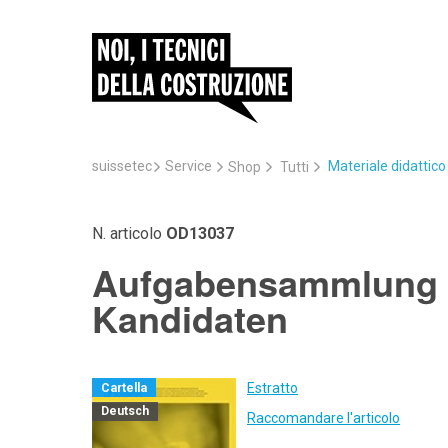
suissetec
Service
Materiale didattic
Shop
Tutti
N. articolo
OD13037
Aufgabensammlung S
Kandidaten
Estratto
Cartella
Deutsch
Raccomandare l'articolo