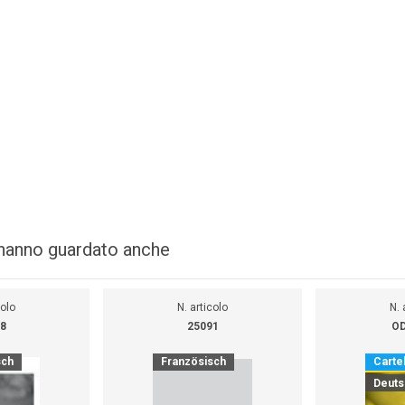
i hanno guardato anche
colo
N. articolo
N. 
8
25091
OD
sch
Französisch
Cartel
Deuts