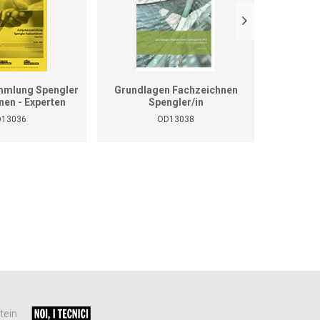
mlung Spengler
Grundlagen Fachzeichnen
Kaltw
nen - Experten
Spengler/in
13036
OD13038
tein