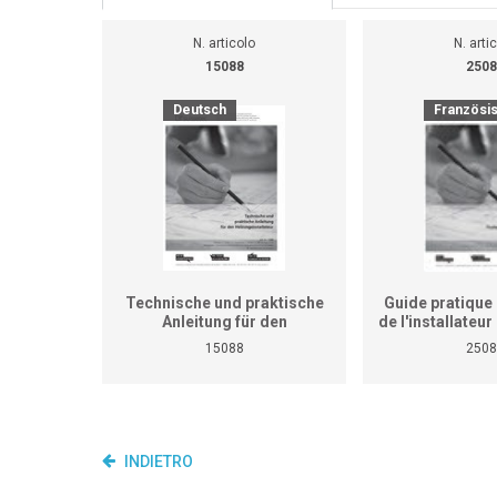
N. articolo
N. arti
15088
2508
Deutsch
Französi
Technische und praktische
Guide pratique 
Anleitung für den
de l'installateu
Heizungsinstallateur (ersetzt
(Ne remplace p
15088
2508
nicht den praktischen
de travaux pra
Lehrgang für überbetriebliche
cours interent
Kurse und Betriebe)
entrepr
INDIETRO