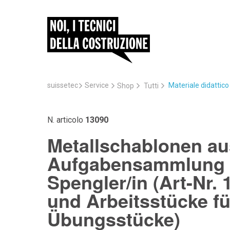
suissetec
Service
Materiale didattic
Shop
Tutti
N. articolo
13090
Metallschablonen aus
Aufgabensammlung fü
Spengler/in (Art-Nr.
und Arbeitsstücke fü
Übungsstücke)