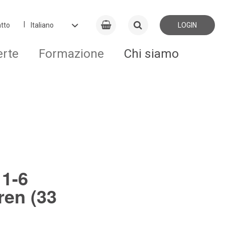
tto
LOGIN
erte
Formazione
Chi siamo
e
 1-6
ren (33