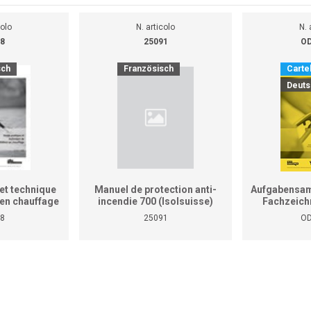
colo
N. articolo
N. 
8
25091
OD
sch
Französisch
Cartel
Deuts
et technique
Manuel de protection anti-
Aufgabensam
r en chauffage
incendie 700 (Isolsuisse)
Fachzeich
as le manuel
8
25091
OD
tiques pour
reprises et
ises)