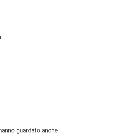
n
i hanno guardato anche