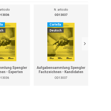
articolo
N. articolo
13036
OD13037
la
Cartella
Ca
ch
Deutsch
D
mlung Spengler
Aufgabensammlung Spengler
Grundla
nen - Experten
Fachzeichnen - Kandidaten
13036
OD13037