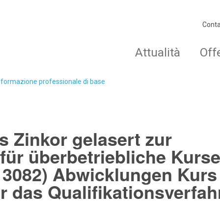
Conta
Attualità
Off
o formazione professionale di base
 Zinkor gelasert zur
r überbetriebliche Kurs
 13082) Abwicklungen Kurs
r das Qualifikationsverfah