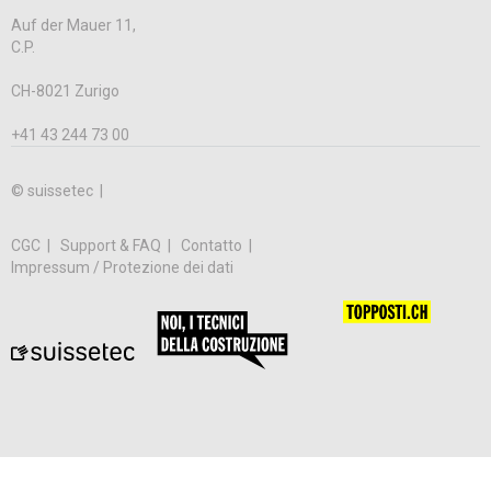
Auf der Mauer 11,
C.P.
CH-8021 Zurigo
+41 43 244 73 00
© suissetec |
CGC
Support & FAQ
Contatto
Impressum / Protezione dei dati