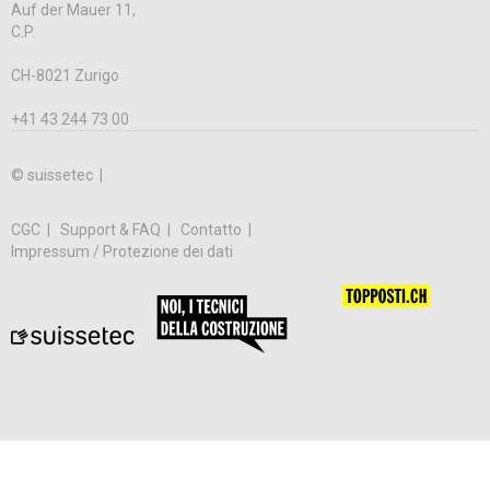
Auf der Mauer 11,
C.P.
CH-8021 Zurigo
+41 43 244 73 00
© suissetec |
CGC
Support & FAQ
Contatto
Impressum / Protezione dei dati