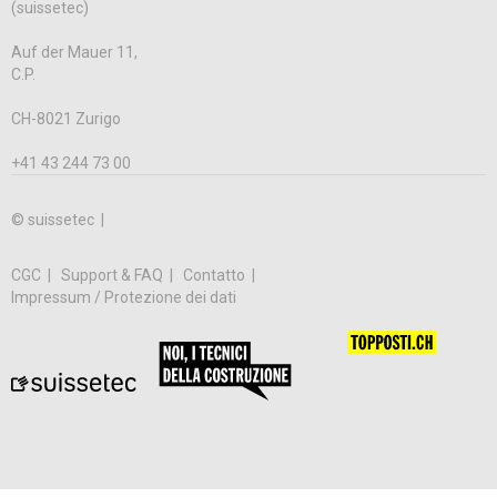
(suissetec)
Auf der Mauer 11,
C.P.
CH-8021 Zurigo
+41 43 244 73 00
© suissetec |
CGC
Support & FAQ
Contatto
Impressum / Protezione dei dati