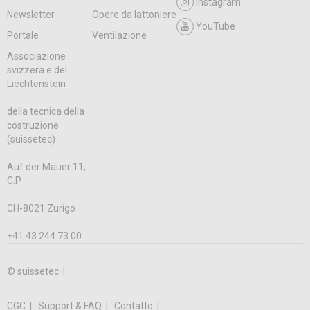
Instagram
Newsletter
Opere da lattoniere
YouTube
Portale
Ventilazione
Associazione
svizzera e del
Liechtenstein
della tecnica della
costruzione
(suissetec)
Auf der Mauer 11,
C.P.
CH-8021 Zurigo
+41 43 244 73 00
© suissetec |
CGC
Support & FAQ
Contatto