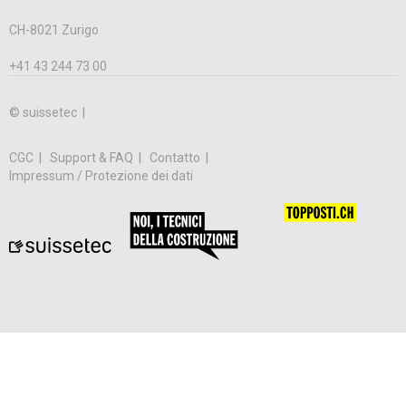
CH-8021 Zurigo
+41 43 244 73 00
© suissetec |
CGC
Support & FAQ
Contatto
Impressum / Protezione dei dati