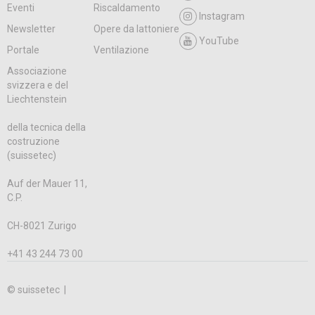
Eventi
Riscaldamento
Instagram
Newsletter
Opere da lattoniere
YouTube
Portale
Ventilazione
Associazione
svizzera e del
Liechtenstein
della tecnica della
costruzione
(suissetec)
Auf der Mauer 11,
C.P.
CH-8021 Zurigo
+41 43 244 73 00
© suissetec |