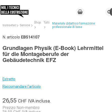
Shop
Tutti
Materiale didattico formazione
suissetec
Service
professionale di base
N. articolo
EBS14107
Grundlagen Physik (E-Book) Lehrmittel
für die Montageberufe der
Gebäudetechnik EFZ
Estratto
Raccomandare l'articolo
26,55
CHF
IVA inclusa.
Prezzo Non-membro
26,55 CHF IVA inclusa.