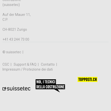
(suissetec)
Auf der Mauer 11,
C.P.
CH-8021 Zurigo
+41 43 244 73 00
© suissetec |
CGC
Support & FAQ
Contatto
Impressum / Protezione dei dati