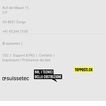
Auf der Mauer 11,
C.P.
CH-8021 Zurigo
+41 43 244 73 00
© suissetec |
CGC
Support & FAQ
Contatto
Impressum / Protezione dei dati