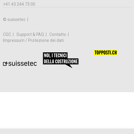
+41 43 244 73 00
© suissetec |
CGC
Support & FAQ
Contatto
Impressum / Protezione dei dati