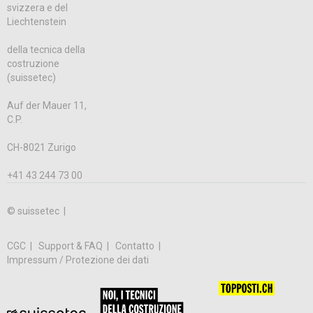
svizzera e del
Liechtenstein
della tecnica della
costruzione
(suissetec)
Auf der Mauer 11,
C.P.
CH-8021 Zurigo
+41 43 244 73 00
© suissetec |
CGC
Support & FAQ
Contatto
Impressum / Protezione dei dati