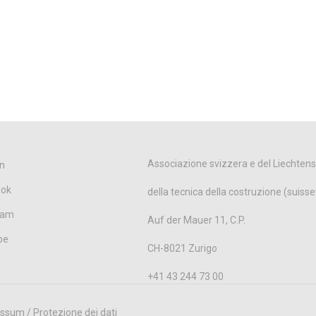
Associazione svizzera e del Liechtens
n
ook
della tecnica della costruzione (suisse
ram
Auf der Mauer 11, C.P.
be
CH-8021 Zurigo
+41 43 244 73 00
ssum / Protezione dei dati