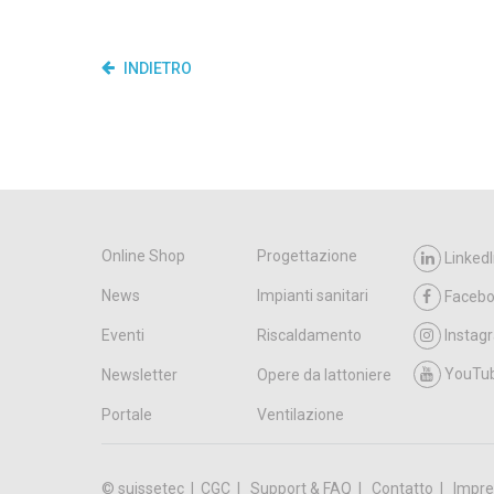
INDIETRO
Online Shop
Progettazione
LinkedI
News
Impianti sanitari
Faceb
Eventi
Riscaldamento
Instag
YouTu
Newsletter
Opere da lattoniere
Portale
Ventilazione
© suissetec |
CGC
Support & FAQ
Contatto
Impre