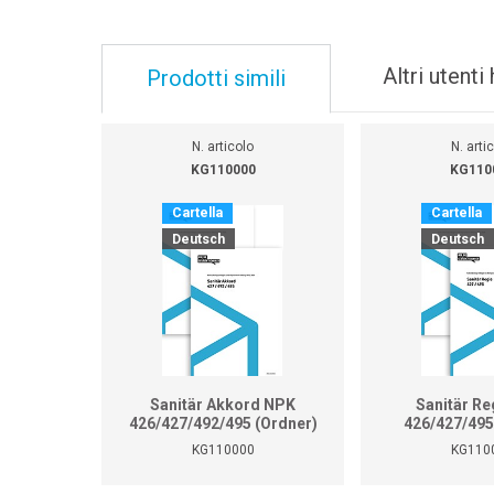
Altri utent
Prodotti simili
N. articolo
N. arti
KG110000
KG110
Cartella
Cartella
Deutsch
Deutsch
Sanitär Akkord NPK
Sanitär Re
426/427/492/495 (Ordner)
426/427/495
KG110000
KG110