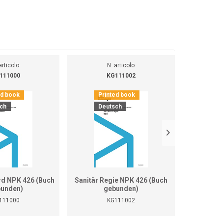
articolo
N. articolo
111000
KG111002
ed book
Printed book
Pr
ch
Deutsch
D
rd NPK 426 (Buch
Sanitär Regie NPK 426 (Buch
Sanitär
unden)
gebunden)
(Bu
111000
KG111002