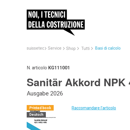
suissetec
Service
Basi di calcolo
Shop
Tutti
N. articolo
KG111001
Sanitär Akkord NPK 
Ausgabe 2026
Raccomandare l'articolo
Printed book
Deutsch