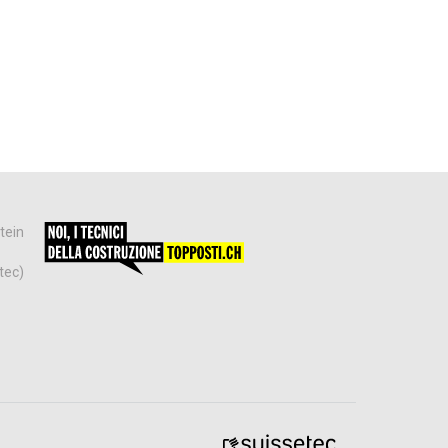
tein
tec)