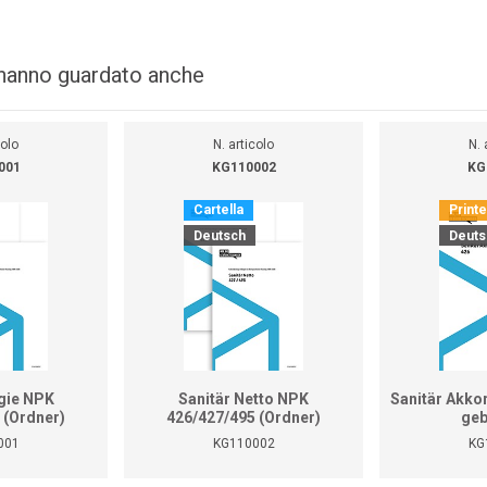
i hanno guardato anche
colo
N. articolo
N. 
001
KG110002
KG
Cartella
Print
Deutsch
Deuts
gie NPK
Sanitär Netto NPK
Sanitär Akko
 (Ordner)
426/427/495 (Ordner)
geb
001
KG110002
KG