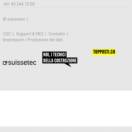
+41 43 244 73 00
© suissetec |
CGC
Support & FAQ
Contatto
Impressum / Protezione dei dati