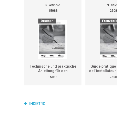
N. articolo
N. arti
15088
2508
Deutsch
Französi
Technische und praktische
Guide pratique 
Anleitung für den
de l'installateu
Heizungsinstallateur (ersetzt
(Ne remplace p
15088
2508
nicht den praktischen
de travaux pra
Lehrgang für überbetriebliche
cours interent
Kurse und Betriebe)
entrepr
INDIETRO