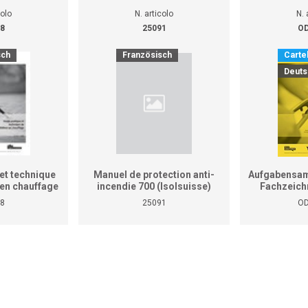
colo
N. articolo
N. 
8
25091
OD
sch
Französisch
Cartel
Deuts
et technique
Manuel de protection anti-
Aufgabensam
r en chauffage
incendie 700 (Isolsuisse)
Fachzeich
as le manuel
8
25091
OD
tiques pour
reprises et
ises)