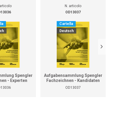
articolo
N. articolo
13036
OD13037
la
Cartella
Ca
ch
Deutsch
D
mlung Spengler
Aufgabensammlung Spengler
Grundla
nen - Experten
Fachzeichnen - Kandidaten
13036
OD13037