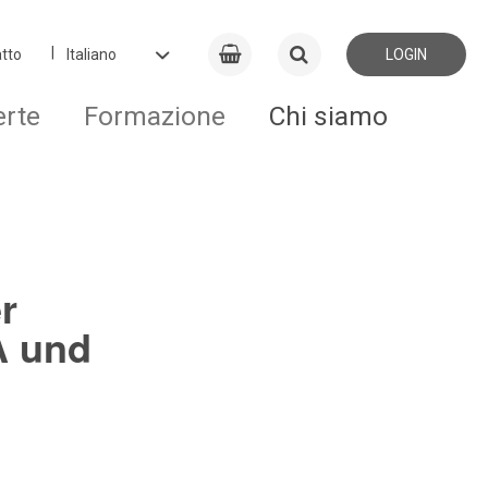
tto
LOGIN
erte
Formazione
Chi siamo
r
A und