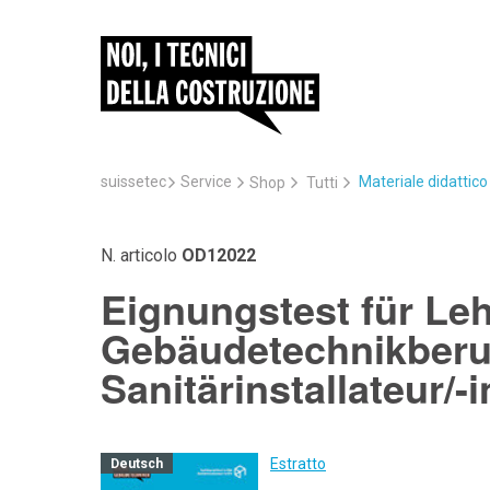
suissetec
Service
Materiale didattic
Shop
Tutti
N. articolo
OD12022
Eignungstest für Le
Gebäudetechnikberuf
Sanitärinstallateur/-
Estratto
Deutsch