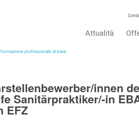
Conta
Attualità
Off
o formazione professionale di base
hrstellenbewerber/innen de
e Sanitärpraktiker/-in EB
in EFZ