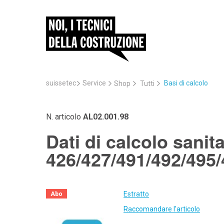
suissetec
Service
Basi di calcolo
Shop
Tutti
N. articolo
AL02.001.98
Dati di calcolo sanit
426/427/491/492/495/
Estratto
Abo
Raccomandare l'articolo