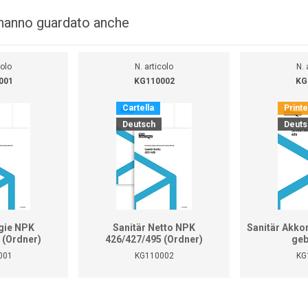
i hanno guardato anche
colo
N. articolo
N. 
001
KG110002
KG
Cartella
Print
Deutsch
Deuts
gie NPK
Sanitär Netto NPK
Sanitär Akko
 (Ordner)
426/427/495 (Ordner)
geb
001
KG110002
KG