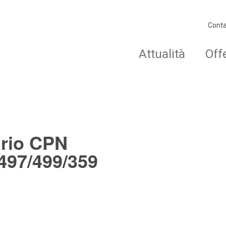
Conta
Attualità
Off
ario CPN
497/499/359