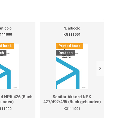
articolo
N. articolo
111000
KG111001
ed book
Printed book
Pr
ch
Deutsch
D
rd NPK 426 (Buch
Sanitär Akkord NPK
Sanitär 
unden)
427/492/495 (Buch gebunden)
111000
KG111001