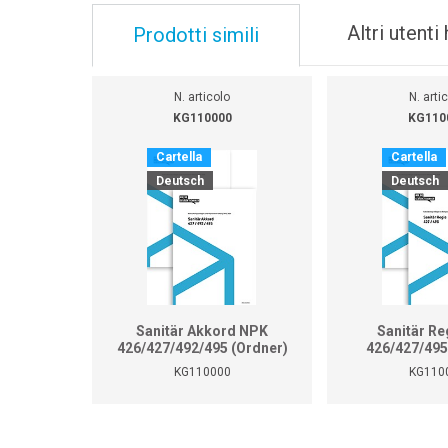
Altri utent
Prodotti simili
N. articolo
N. arti
KG110000
KG110
Cartella
Cartella
Deutsch
Deutsch
Sanitär Akkord NPK
Sanitär Re
426/427/492/495 (Ordner)
426/427/495
KG110000
KG110