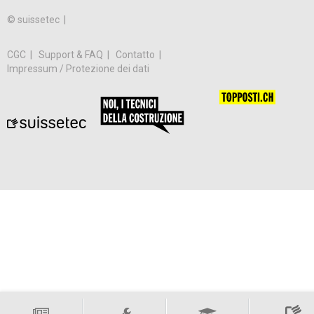
© suissetec |
CGC
Support & FAQ
Contatto
Impressum / Protezione dei dati