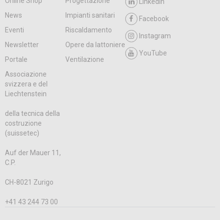
Online Shop
Progettazione
LinkedIn
News
Impianti sanitari
Facebook
Eventi
Riscaldamento
Instagram
Newsletter
Opere da lattoniere
YouTube
Portale
Ventilazione
Associazione
svizzera e del
Liechtenstein
della tecnica della
costruzione
(suissetec)
Auf der Mauer 11,
C.P.
CH-8021 Zurigo
+41 43 244 73 00