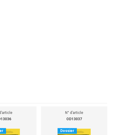
d’article
N° d’article
13036
OD13037
er
Dossier
D