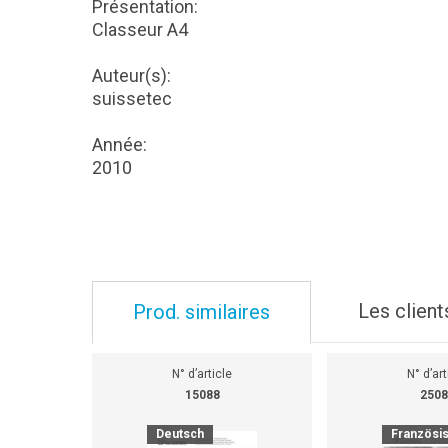
Présentation:
Classeur A4
Auteur(s):
suissetec
Année:
2010
Les client
Prod. similaires
N° d’article
N° d’art
15088
2508
Deutsch
Französi