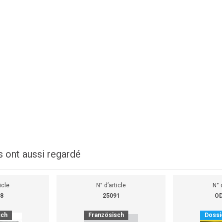
s ont aussi regardé
icle
N° d’article
N° 
8
25091
OD
sch
Französisch
Dossi