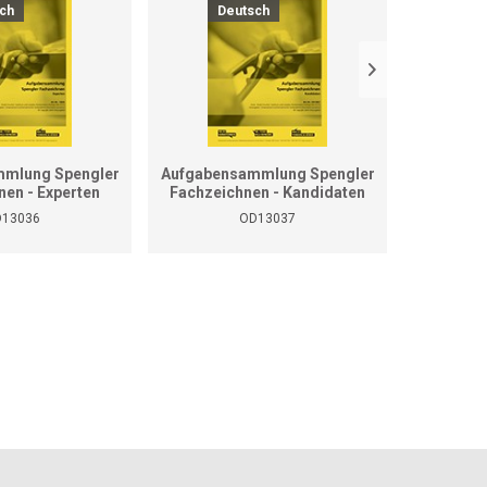
ch
Deutsch
D
mlung Spengler
Aufgabensammlung Spengler
Grundla
nen - Experten
Fachzeichnen - Kandidaten
13036
OD13037