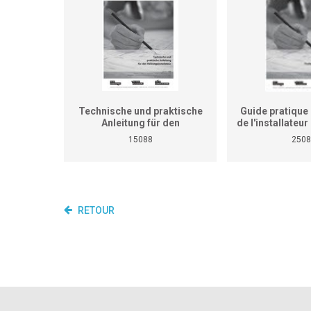
Technische und praktische
Guide pratique 
Anleitung für den
de l'installateu
Heizungsinstallateur (ersetzt
(Ne remplace p
15088
2508
nicht den praktischen
de travaux pra
Lehrgang für überbetriebliche
cours interent
Kurse und Betriebe)
entrepr
RETOUR