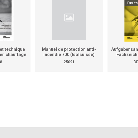
Deuts
et technique
Manuel de protection anti-
Aufgabensam
r en chauffage
incendie 700 (Isolsuisse)
Fachzeich
as le manuel
8
25091
OD
tiques pour
reprises et
ises)