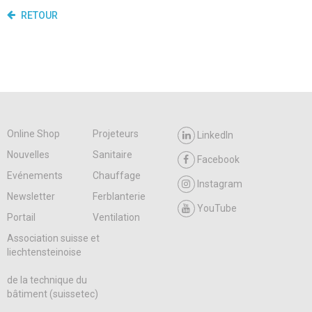
RETOUR
Online Shop
Projeteurs
LinkedIn
Nouvelles
Sanitaire
Facebook
Evénements
Chauffage
Instagram
Newsletter
Ferblanterie
YouTube
Portail
Ventilation
Association suisse et
liechtensteinoise
de la technique du
bâtiment (suissetec)