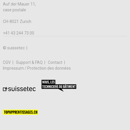
Auf der Mauer 11,
case postale
CH-8021 Zurich
+41 43 244 73 00
© suissetec |
CGV
Support & FAQ
Contact
Impressum / Protection des données