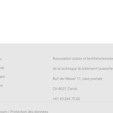
Association suisse et liechtensteinois
n
ook
de la technique du bâtiment (suissete
ram
Auf der Mauer 11, case postale
be
CH-8021 Zurich
+41 43 244 73 00
sum / Protection des données