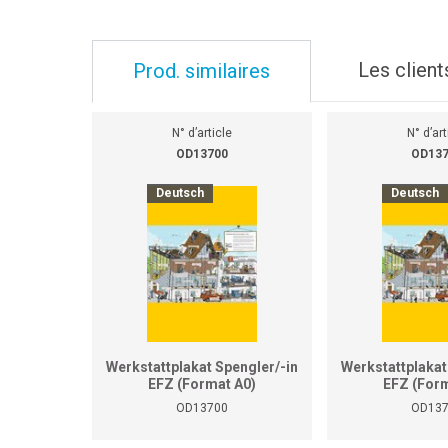
Les client
Prod. similaires
N° d’article
N° d’art
OD13700
OD13
Deutsch
Deutsch
Werkstattplakat Spengler/-in
Werkstattplakat
EFZ (Format A0)
EFZ (Form
OD13700
OD13