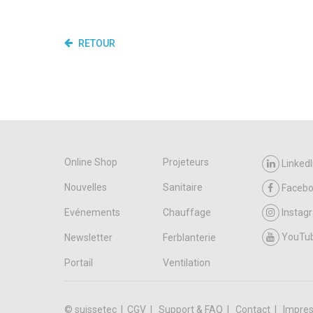
RETOUR
Online Shop
Projeteurs
LinkedI
Nouvelles
Sanitaire
Faceb
Evénements
Chauffage
Instag
YouTu
Newsletter
Ferblanterie
Portail
Ventilation
© suissetec |
CGV
Support & FAQ
Contact
Impres