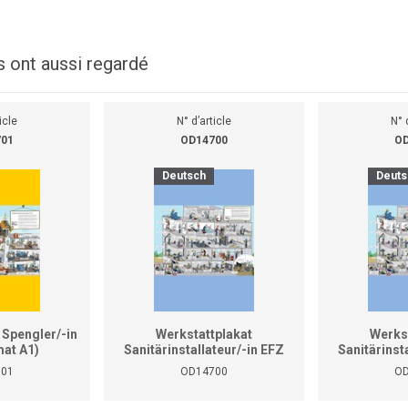
s ont aussi regardé
icle
N° d’article
N° 
701
OD14700
OD
Deutsch
Deuts
 Spengler/-in
Werkstattplakat
Werks
at A1)
Sanitärinstallateur/-in EFZ
Sanitärinst
(Format A0)
(Fo
701
OD14700
OD