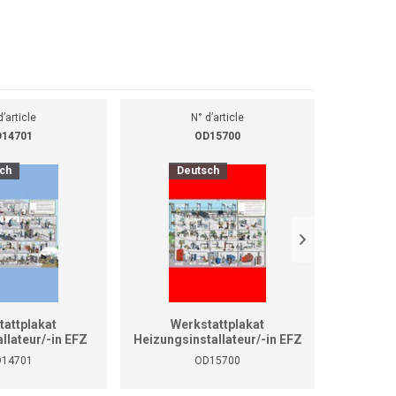
d’article
N° d’article
14701
OD15700
ch
Deutsch
D
tattplakat
Werkstattplakat
We
allateur/-in EFZ
Heizungsinstallateur/-in EFZ
Heizungsi
rmat A1)
(Format A0)
14701
OD15700