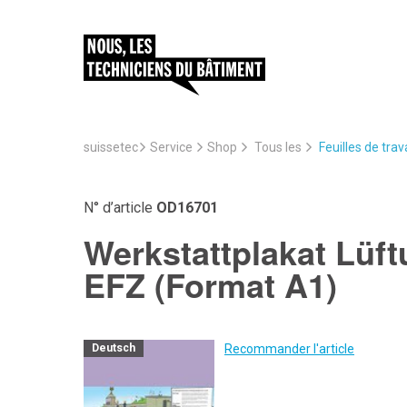
suissetec
Service
Feuilles de trav
Shop
Tous les
N° d’article
OD16701
Werkstattplakat Lüf
EFZ (Format A1)
Recommander l'article
Deutsch