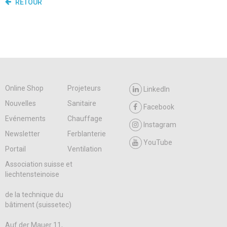
RETOUR
Online Shop
Projeteurs
LinkedIn
Nouvelles
Sanitaire
Facebook
Evénements
Chauffage
Instagram
Newsletter
Ferblanterie
YouTube
Portail
Ventilation
Association suisse et
liechtensteinoise
de la technique du
bâtiment (suissetec)
Auf der Mauer 11,