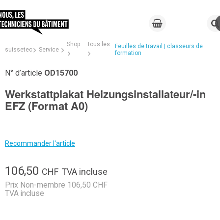
Shop
Tous les
Feuilles de travail | classeurs de
suissetec
Service
formation
N° d’article
OD15700
Werkstattplakat Heizungsinstallateur/-in
EFZ (Format A0)
Recommander l'article
106,50
CHF
TVA incluse
Prix Non-membre 106,50 CHF
TVA incluse