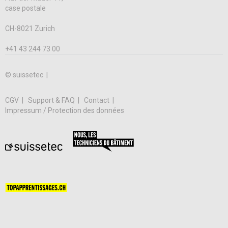
case postale
CH-8021 Zurich
+41 43 244 73 00
© suissetec |
CGV
Support & FAQ
Contact
Impressum / Protection des données