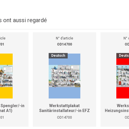
s ont aussi regardé
icle
N° d’article
N° 
701
OD14700
OD
Deutsch
Deuts
 Spengler/-in
Werkstattplakat
Werks
at A1)
Sanitärinstallateur/-in EFZ
Heizungsinst
(Format A0)
(Fo
701
OD14700
OD