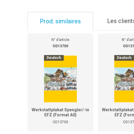
Les client
Prod. similaires
N° d’article
N° d’art
OD13700
OD13
Deutsch
Deutsch
Werkstattplakat Spengler/-in
Werkstattplakat
EFZ (Format A0)
EFZ (Form
OD13700
OD13