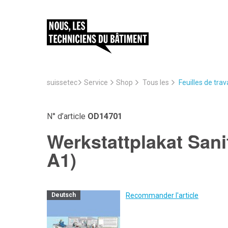
suissetec
Service
Feuilles de trav
Shop
Tous les
N° d’article
OD14701
Werkstattplakat Sani
A1)
Recommander l'article
Deutsch