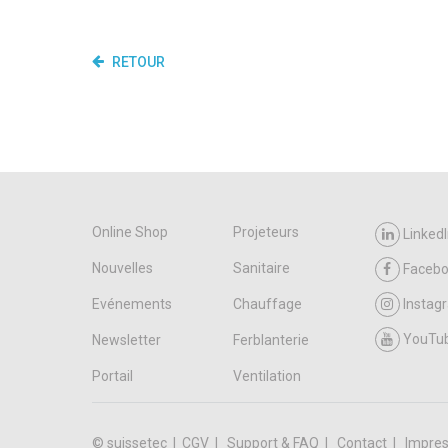
RETOUR
Online Shop
Projeteurs
LinkedI
Nouvelles
Sanitaire
Faceb
Evénements
Chauffage
Instag
YouTu
Newsletter
Ferblanterie
Portail
Ventilation
© suissetec |
CGV
Support & FAQ
Contact
Impres