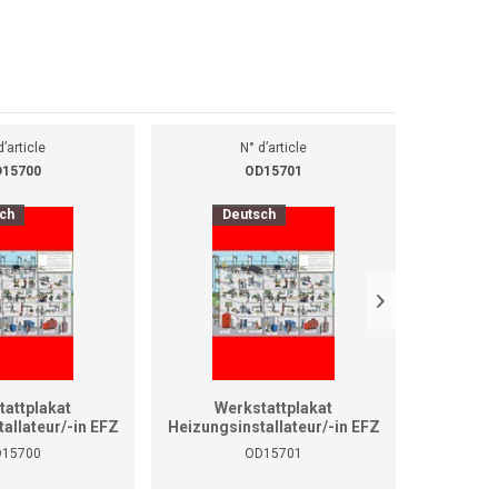
d’article
N° d’article
15700
OD15701
ch
Deutsch
D
tattplakat
Werkstattplakat
We
allateur/-in EFZ
Heizungsinstallateur/-in EFZ
Lüftun
rmat A0)
(Format A1)
Montage
15700
OD15701