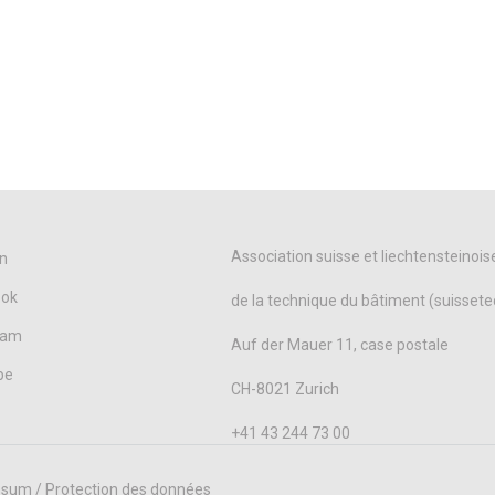
Association suisse et liechtensteinois
n
ook
de la technique du bâtiment (suissete
ram
Auf der Mauer 11, case postale
be
CH-8021 Zurich
+41 43 244 73 00
sum / Protection des données