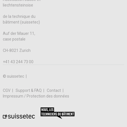
liechtensteinoise
de la technique du
bâtiment (suissetec)
Auf der Mauer 11,
case postale
CH-8021 Zurich
+41 43 244 73 00
© suissetec |
CGV
Support & FAQ
Contact
Impressum / Protection des données