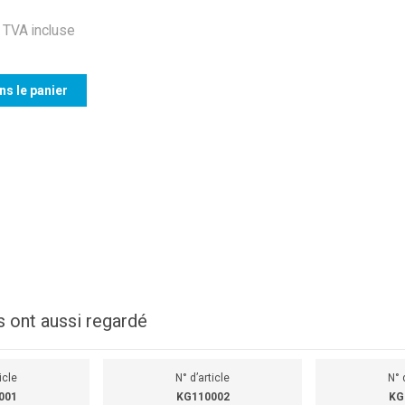
TVA incluse
ns le panier
s ont aussi regardé
icle
N° d’article
N° 
001
KG110002
KG