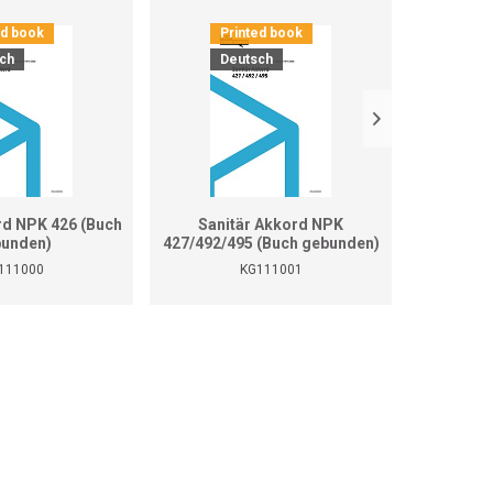
ed book
Printed book
Pr
ch
Deutsch
D
rd NPK 426 (Buch
Sanitär Akkord NPK
Sanitär 
unden)
427/492/495 (Buch gebunden)
111000
KG111001