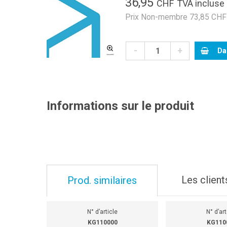
36,95
CHF
TVA incluse
Prix Non-membre 73,85 CHF 
-
+
Da
Informations sur le produit
Les client
Prod. similaires
N° d’article
N° d’art
KG110000
KG110