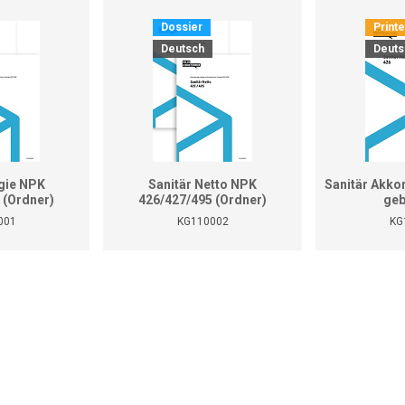
Dossier
Print
Deutsch
Deuts
gie NPK
Sanitär Netto NPK
Sanitär Akko
 (Ordner)
426/427/495 (Ordner)
geb
001
KG110002
KG