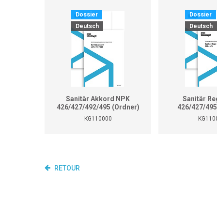
Dossier
Dossier
Deutsch
Deutsch
Sanitär Akkord NPK
Sanitär Re
426/427/492/495 (Ordner)
426/427/495
KG110000
KG110
RETOUR