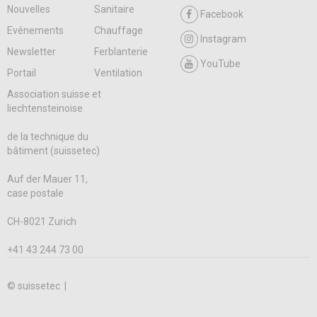
Nouvelles
Sanitaire
Facebook
Evénements
Chauffage
Instagram
Newsletter
Ferblanterie
YouTube
Portail
Ventilation
Association suisse et
liechtensteinoise
de la technique du
bâtiment (suissetec)
Auf der Mauer 11,
case postale
CH-8021 Zurich
+41 43 244 73 00
© suissetec |