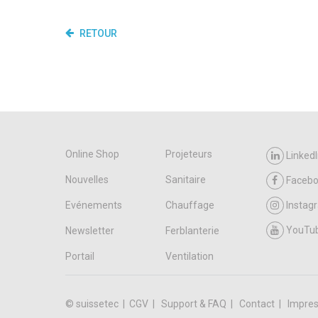
RETOUR
Online Shop
Projeteurs
LinkedI
Nouvelles
Sanitaire
Faceb
Evénements
Chauffage
Instag
YouTu
Newsletter
Ferblanterie
Portail
Ventilation
© suissetec |
CGV
Support & FAQ
Contact
Impres