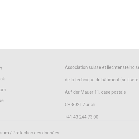
Association suisse et liechtensteinois
n
ook
de la technique du bâtiment (suissete
ram
Auf der Mauer 11, case postale
be
CH-8021 Zurich
+41 43 244 73 00
sum / Protection des données