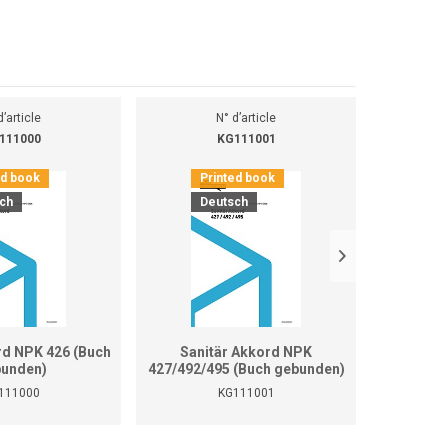
d’article
N° d’article
111000
KG111001
ed book
Printed book
Pr
ch
Deutsch
D
rd NPK 426 (Buch
Sanitär Akkord NPK
Sanitär 
unden)
427/492/495 (Buch gebunden)
111000
KG111001