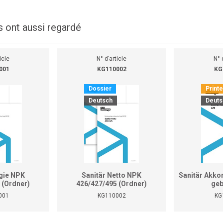
s ont aussi regardé
icle
N° d’article
N° 
001
KG110002
KG
Dossier
Print
Deutsch
Deuts
gie NPK
Sanitär Netto NPK
Sanitär Akko
 (Ordner)
426/427/495 (Ordner)
geb
001
KG110002
KG