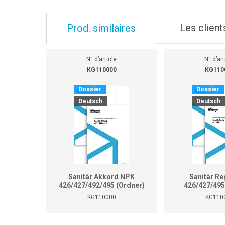
Les client
Prod. similaires
N° d’article
N° d’art
KG110000
KG110
Dossier
Dossier
Deutsch
Deutsch
Sanitär Akkord NPK
Sanitär Re
426/427/492/495 (Ordner)
426/427/495
KG110000
KG110