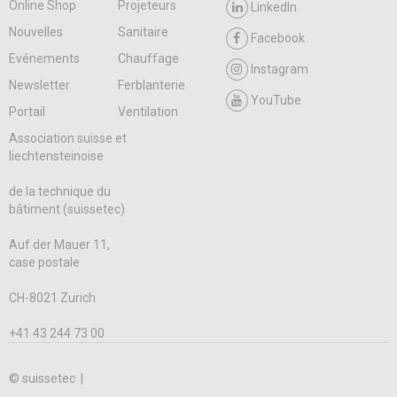
Online Shop
Projeteurs
LinkedIn
Nouvelles
Sanitaire
Facebook
Evénements
Chauffage
Instagram
Newsletter
Ferblanterie
YouTube
Portail
Ventilation
Association suisse et
liechtensteinoise
de la technique du
bâtiment (suissetec)
Auf der Mauer 11,
case postale
CH-8021 Zurich
+41 43 244 73 00
© suissetec |