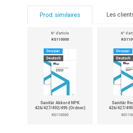
Les client
Prod. similaires
N° d’article
N° d’art
KG110000
KG110
Dossier
Dossier
Deutsch
Deutsch
Sanitär Akkord NPK
Sanitär Re
426/427/492/495 (Ordner)
426/427/495
KG110000
KG110