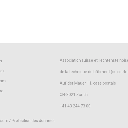
Association suisse et liechtensteinois
n
ook
de la technique du bâtiment (suissete
ram
Auf der Mauer 11, case postale
be
CH-8021 Zurich
+41 43 244 73 00
sum / Protection des données