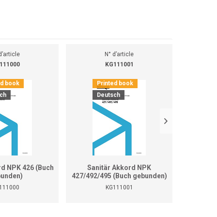
d’article
N° d’article
111000
KG111001
ed book
Printed book
Pr
ch
Deutsch
D
rd NPK 426 (Buch
Sanitär Akkord NPK
Sanitär 
unden)
427/492/495 (Buch gebunden)
111000
KG111001