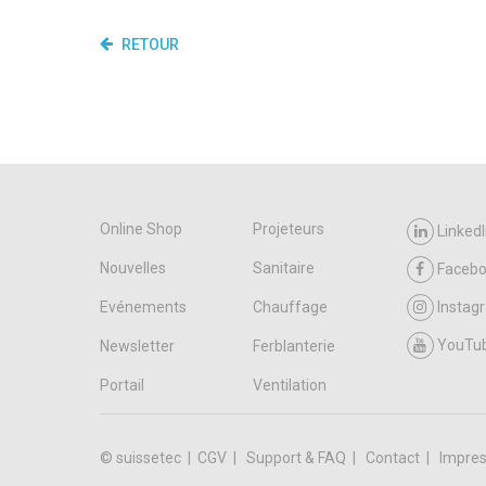
RETOUR
Online Shop
Projeteurs
LinkedI
Nouvelles
Sanitaire
Faceb
Evénements
Chauffage
Instag
YouTu
Newsletter
Ferblanterie
Portail
Ventilation
© suissetec |
CGV
Support & FAQ
Contact
Impres