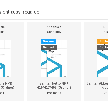
s ont aussi regardé
icle
N° d’article
N° 
001
KG110002
KG
Dossier
Print
Deutsch
Deuts
gie NPK
Sanitär Netto NPK
Sanitär Akko
 (Ordner)
426/427/495 (Ordner)
geb
001
KG110002
KG