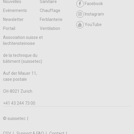
Nouvelles
Sanitaire
Facebook
Evénements
Chauffage
Instagram
Newsletter
Ferblanterie
YouTube
Portail
Ventilation
Association suisse et
liechtensteinoise
de la technique du
bâtiment (suissetec)
Auf der Mauer 11,
case postale
CH-8021 Zurich
+41 43 244 73 00
© suissetec |
CGV
Support & FAQ
Contact