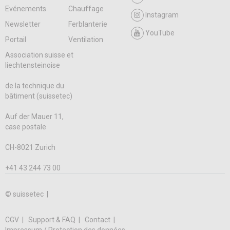
Evénements
Chauffage
Instagram
Newsletter
Ferblanterie
YouTube
Portail
Ventilation
Association suisse et
liechtensteinoise
de la technique du
bâtiment (suissetec)
Auf der Mauer 11,
case postale
CH-8021 Zurich
+41 43 244 73 00
© suissetec |
CGV
Support & FAQ
Contact
Impressum / Protection des données