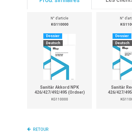
N° d’article
N° d’art
KG110000
KG110
Dossier
Dossier
Deutsch
Deutsch
Sanitär Akkord NPK
Sanitär Re
426/427/492/495 (Ordner)
426/427/495
KG110000
KG110
RETOUR