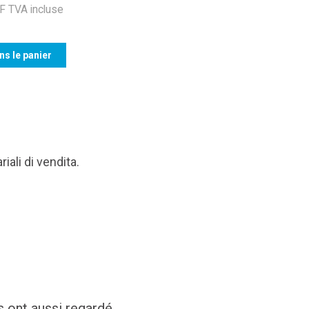
 TVA incluse
ns le panier
iali di vendita.
s ont aussi regardé