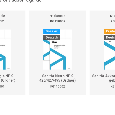
icle
N° d’article
N° 
001
KG110002
KG
Dossier
Print
Deutsch
Deuts
gie NPK
Sanitär Netto NPK
Sanitär Akko
 (Ordner)
426/427/495 (Ordner)
geb
001
KG110002
KG