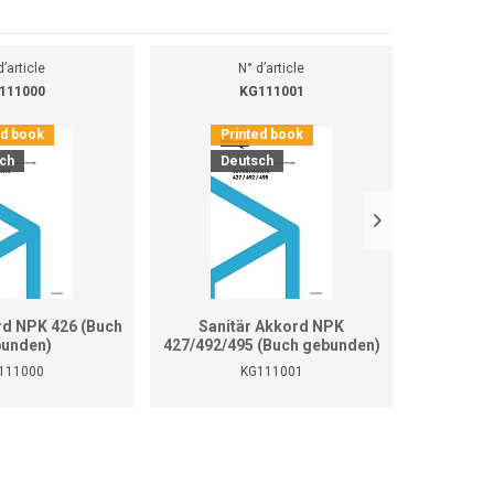
d’article
N° d’article
111000
KG111001
ed book
Printed book
Pr
ch
Deutsch
D
rd NPK 426 (Buch
Sanitär Akkord NPK
Sanitär 
unden)
427/492/495 (Buch gebunden)
111000
KG111001