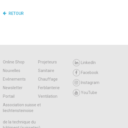
RETOUR
Online Shop
Projeteurs
LinkedIn
Nouvelles
Sanitaire
Facebook
Evénements
Chauffage
Instagram
Newsletter
Ferblanterie
YouTube
Portail
Ventilation
Association suisse et
liechtensteinoise
de la technique du
bâtiment (suissetec)