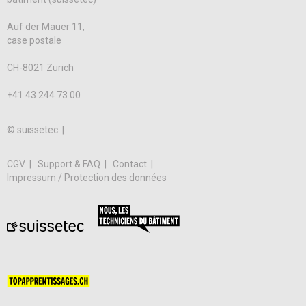
Auf der Mauer 11,
case postale
CH-8021 Zurich
+41 43 244 73 00
© suissetec |
CGV
Support & FAQ
Contact
Impressum / Protection des données