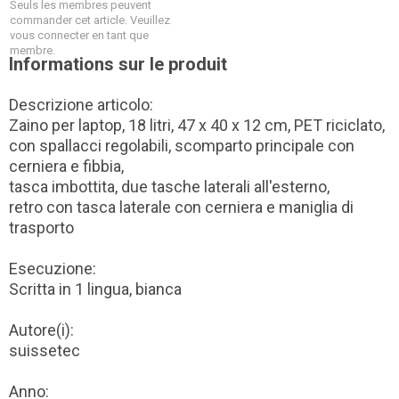
Seuls les membres peuvent
commander cet article. Veuillez
vous connecter en tant que
membre.
Informations sur le produit
Descrizione articolo:
Zaino per laptop, 18 litri, 47 x 40 x 12 cm, PET riciclato,
con spallacci regolabili, scomparto principale con
cerniera e fibbia,
tasca imbottita, due tasche laterali all'esterno,
retro con tasca laterale con cerniera e maniglia di
trasporto
Esecuzione:
Scritta in 1 lingua, bianca
Autore(i):
suissetec
Anno: