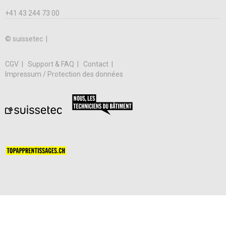
+41 43 244 73 00
© suissetec |
CGV
Support & FAQ
Contact
Impressum / Protection des données