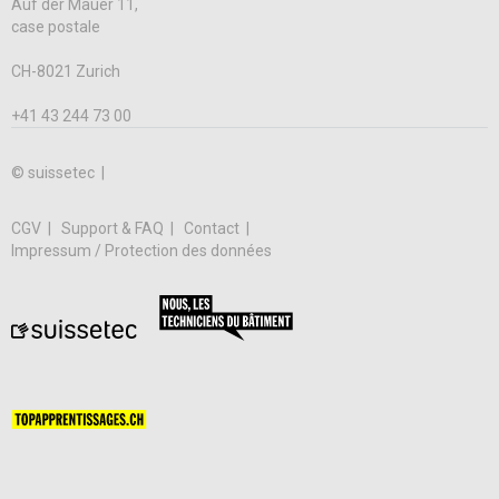
Auf der Mauer 11,
case postale
CH-8021 Zurich
+41 43 244 73 00
© suissetec |
CGV
Support & FAQ
Contact
Impressum / Protection des données