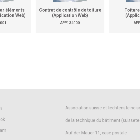
par éléments
Contrat de contrôle de toiture
Toiture
lication Web)
(Application Web)
(Appli
001
APP134000
AP
Association suisse et liechtensteinois
n
ook
de la technique du bâtiment (suissete
ram
Auf der Mauer 11, case postale