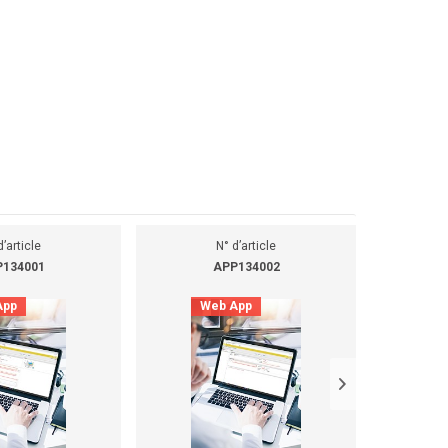
d’article
N° d’article
134001
APP134002
App
Web App
D
D