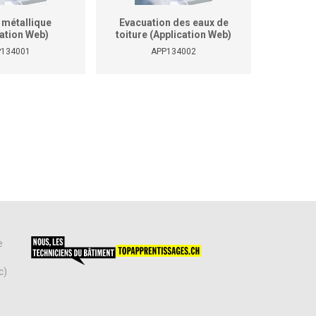
 métallique
Evacuation des eaux de
Druckve
cation Web)
toiture (Application Web)
Wasserst
und 
P134001
APP134002
e
c)