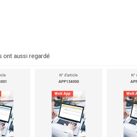
s ont aussi regardé
icle
N° d’article
N° 
4001
APP134000
APP
Web App
Web 