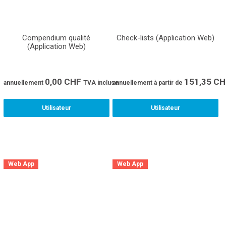
Compendium qualité
Check-lists (Application Web)
(Application Web)
0,00
CHF
151,35
CH
annuellement
TVA incluse
annuellement
à partir de
Utilisateur
Utilisateur
Web App
Web App