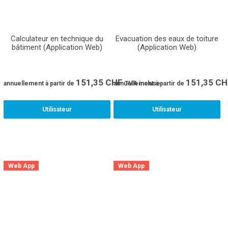
Calculateur en technique du
Evacuation des eaux de toiture
bâtiment (Application Web)
(Application Web)
151,35
CHF
151,35
CH
annuellement
à partir de
annuellement
TVA incluse
à partir de
Utilisateur
Utilisateur
Web App
Web App