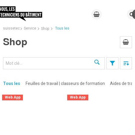
suissetec
Service
Tous les
Shop
Shop
Recherche
Tous les
Feuilles de travail | classeurs de formation
Aides de trav
×
Web App
Web App
×