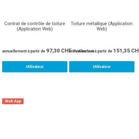
Contrat de contrôle de toiture
Toiture métallique (Application
(Application Web)
Web)
97,30
CHF
151,35
CH
annuellement
à partir de
annuellement
TVA incluse
à partir de
Utilisateur
Utilisateur
Web App