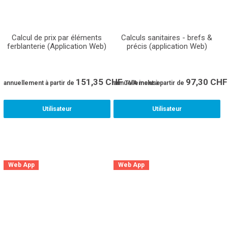
Calcul de prix par éléments
Calculs sanitaires - brefs &
ferblanterie (Application Web)
précis (application Web)
151,35
CHF
97,30
CHF
annuellement
à partir de
annuellement
TVA incluse
à partir de
Utilisateur
Utilisateur
Web App
Web App