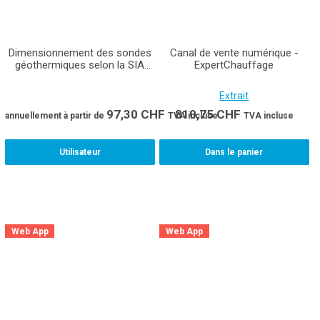
Dimensionnement des sondes
Canal de vente numérique -
géothermiques selon la SIA
ExpertChauffage
384/6 (Application Web)
Extrait
97,30
CHF
810,75
CHF
annuellement
à partir de
TVA incluse
TVA incluse
Utilisateur
Dans le panier
Web App
Web App