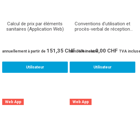
Calcul de prix par éléments
Conventions d'utilisation et
sanitaires (Application Web)
procès-verbal de réception
(Application Web)
151,35
CHF
0,00
CHF
annuellement
à partir de
annuellement
TVA incluse
TVA inclus
Utilisateur
Utilisateur
Web App
Web App