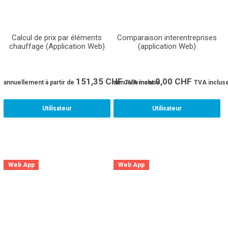
Calcul de prix par éléments
Comparaison interentreprises
chauffage (Application Web)
(application Web)
151,35
CHF
0,00
CHF
annuellement
à partir de
annuellement
TVA incluse
TVA inclus
Utilisateur
Utilisateur
Web App
Web App