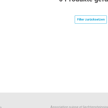
Filter zurücksetzen
Association suisse et liechtensteinois
n