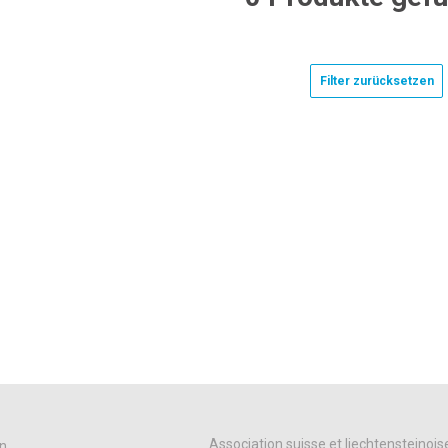
Filter zurücksetzen
Association suisse et liechtensteinois
n